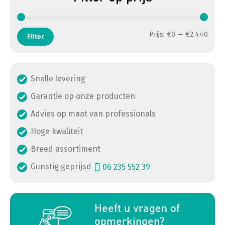
Min. 
Max. 
Prijs:
€0
—
€2.440
Filter
Snelle levering
Garantie op onze producten
Advies op maat van professionals
Hoge kwaliteit
Breed assortiment
Gunstig geprijsd
06 235 552 39
a
Heeft u vragen of
opmerkingen?