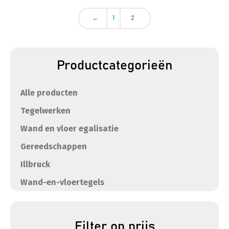
←
1
2
Productcategorieën
Alle producten
Tegelwerken
Wand en vloer egalisatie
Gereedschappen
Illbruck
Wand-en-vloertegels
Filter op prijs