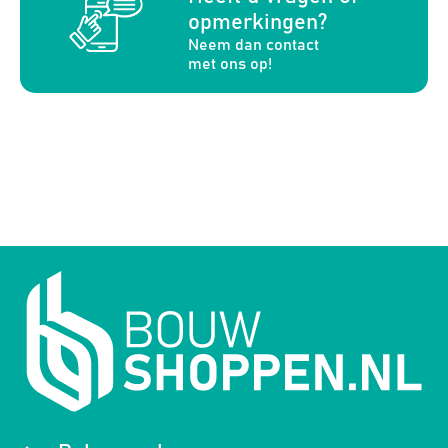
opmerkingen?
Neem dan contact
met ons op!