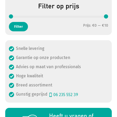
Filter op prijs
Min. 
Max. 
Prijs:
€0
—
€10
Filter
Snelle levering
Garantie op onze producten
Advies op maat van professionals
Hoge kwaliteit
Breed assortiment
Gunstig geprijsd
06 235 552 39
a
Heeft u vragen of