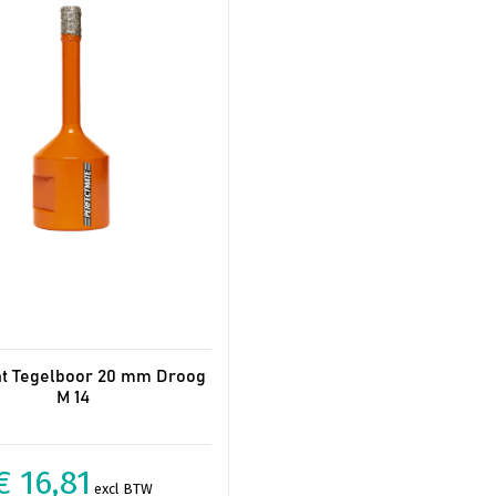
t Tegelboor 20 mm Droog
M 14
€ 16,81
excl BTW