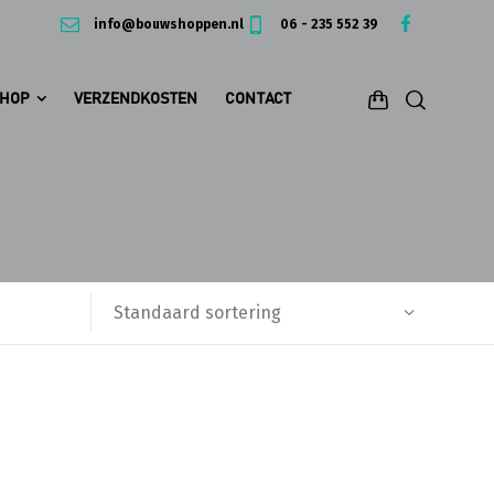
info@bouwshoppen.nl
06 - 235 552 39
HOP
VERZENDKOSTEN
CONTACT
Standaard sortering