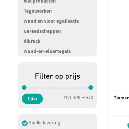
Alle producten
Tegelwerken
Wand en vloer egalisatie
Gereedschappen
Illbruck
Wand-en-vloertegels
Filter op prijs
Min. prijs
Max. prijs
Prijs:
€10
—
€20
Diaman
Filter
Snelle levering