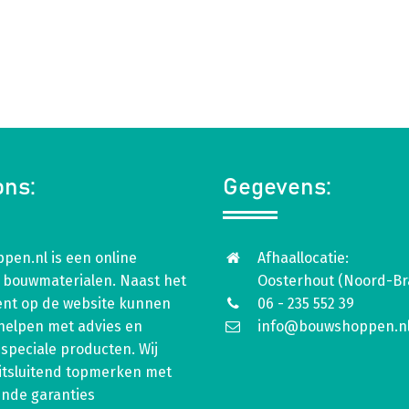
ons:
Gegevens:
pen.nl is een online
Afhaallocatie:
 bouwmaterialen. Naast het
Oosterhout (Noord-Br
ent op de website kunnen
06 - 235 552 39
 helpen met advies en
info@bouwshoppen.n
speciale producten. Wij
itsluitend topmerken met
ende garanties