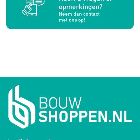
opmerkingen?
Neem dan contact
met ons op!