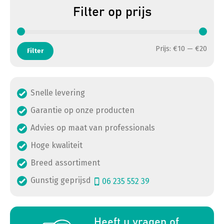
Filter op prijs
Min. 
Max. 
Prijs:
€10
—
€20
Filter
Snelle levering
Garantie op onze producten
Advies op maat van professionals
Hoge kwaliteit
Breed assortiment
Gunstig geprijsd
06 235 552 39
a
Heeft u vragen of