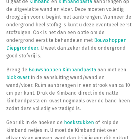
U gaat de
Kimband
en
Kimbandpasta
aanbrengen op
de uitgevlakte wand en vloer. Deze moeten volledig
droog zijn voor u begint met aanbrengen. Wanneer de
ondergrond heel stoffig is kunt u deze eventueel eerst
stofzuigen. Ook is het dan een optie om de
ondergrond eerst te behandelen met
Bouwshoppen
Diepgrondeer
. U weet dan zeker dat de ondergrond
goed stofvrij is.
Breng de
Bouwshoppen Kimbandpasta
aan met een
blokkwast
in de aansluiting wand/wand en
wand/vloer. Ruim aanbrengen in een strook van ca 10
cm per kant. Druk de Kimband direct in de natte
kimbandpasta en kwast nogmaals over de band heen
zodat deze volledig verzadigd is.
Gebruik in de hoeken de
hoekstukken
of knip de
kimband netjes in. U moet de Kimband niet over
elkaar gaan vouwen, want dan krijg je een dik pakket