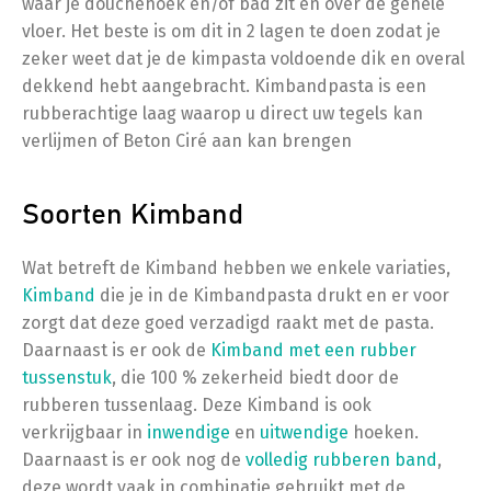
waar je douchehoek en/of bad zit en over de gehele
vloer. Het beste is om dit in 2 lagen te doen zodat je
zeker weet dat je de kimpasta voldoende dik en overal
dekkend hebt aangebracht. Kimbandpasta is een
rubberachtige laag waarop u direct uw tegels kan
verlijmen of Beton Ciré aan kan brengen
Soorten Kimband
Wat betreft de Kimband hebben we enkele variaties,
Kimband
die je in de Kimbandpasta drukt en er voor
zorgt dat deze goed verzadigd raakt met de pasta.
Daarnaast is er ook de
Kimband met een rubber
tussenstuk
, die 100 % zekerheid biedt door de
rubberen tussenlaag. Deze Kimband is ook
verkrijgbaar in
inwendige
en
uitwendige
hoeken.
Daarnaast is er ook nog de
volledig rubberen band
,
deze wordt vaak in combinatie gebruikt met de