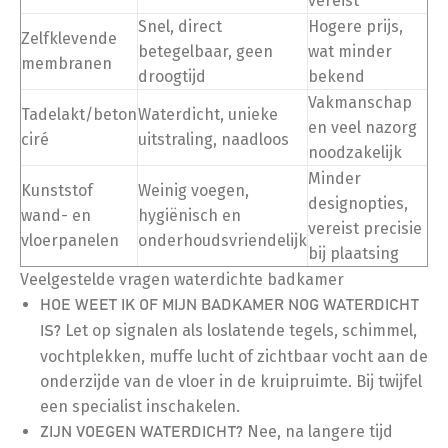
vereist
Snel, direct
Hogere prijs,
Zelfklevende
betegelbaar, geen
wat minder
membranen
droogtijd
bekend
Vakmanschap
Tadelakt/beton
Waterdicht, unieke
en veel nazorg
ciré
uitstraling, naadloos
noodzakelijk
Minder
Kunststof
Weinig voegen,
designopties,
wand- en
hygiënisch en
vereist precisie
vloerpanelen
onderhoudsvriendelijk
bij plaatsing
Veelgestelde vragen waterdichte badkamer
HOE WEET IK OF MIJN BADKAMER NOG WATERDICHT
Let op signalen als loslatende tegels, schimmel,
IS?
vochtplekken, muffe lucht of zichtbaar vocht aan de
onderzijde van de vloer in de kruipruimte. Bij twijfel
een specialist inschakelen.
Nee, na langere tijd
ZIJN VOEGEN WATERDICHT?