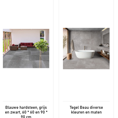
product
product
heeft
heeft
meerdere
meerdere
variaties.
variaties.
Deze
Deze
optie
optie
kan
kan
gekozen
gekozen
worden
worden
op
op
de
de
productpagina
productpagina
Blauwe hardsteen, grijs
Tegel Beau diverse
en zwart, 60 * 60 en 90 *
kleuren en maten
90 cm