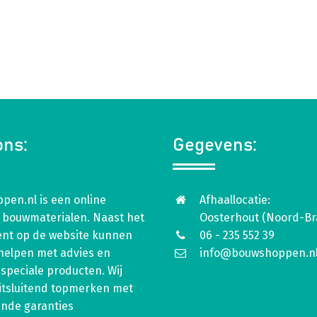
ons:
Gegevens:
pen.nl is een online
Afhaallocatie:
 bouwmaterialen. Naast het
Oosterhout (Noord-Br
ent op de website kunnen
06 - 235 552 39
 helpen met advies en
info@bouwshoppen.n
speciale producten. Wij
itsluitend topmerken met
ende garanties