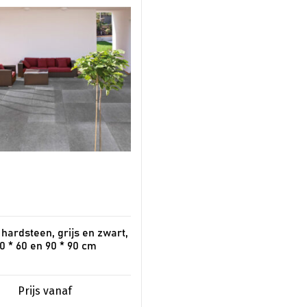
re
s.
n
pagina
hardsteen, grijs en zwart,
0 * 60 en 90 * 90 cm