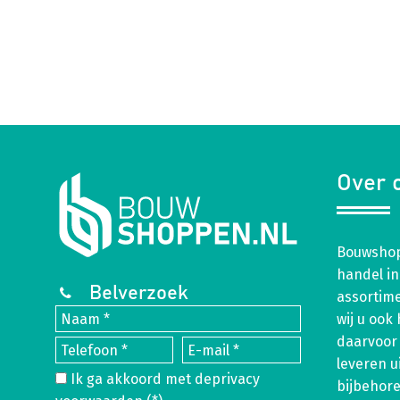
Over 
Bouwshop
handel in
Belverzoek
assortim
wij u ook
daarvoor 
leveren u
Ik ga akkoord met de
privacy
bijbehor