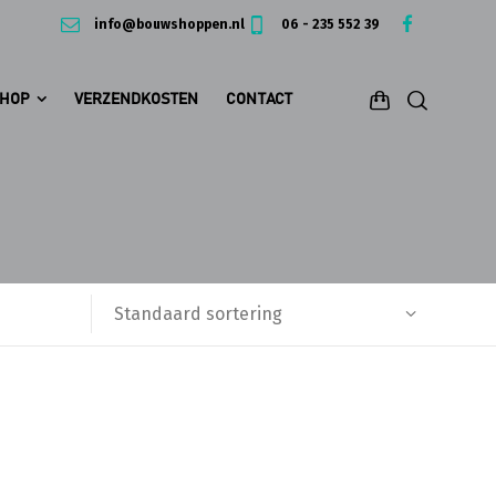
info@bouwshoppen.nl
06 - 235 552 39
HOP
VERZENDKOSTEN
CONTACT
Standaard sortering