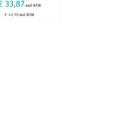
€ 33,87
excl BTW
€ 40,98
incl BTW