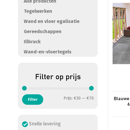
meerde
Alle producten
variatie
Tegelwerken
Deze
Wand en vloer egalisatie
optie
kan
Gereedschappen
gekoze
Illbruck
worden
op
Wand-en-vloertegels
de
product
Filter op prijs
Min. prijs
Max. prijs
Prijs:
€30
—
€70
Blauwe 
Filter
6
Snelle levering