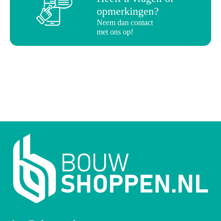
opmerkingen?
Neem dan contact
met ons op!