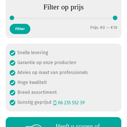
Filter op prijs
Min. 
Max. 
Prijs:
€0
—
€10
Filter
Snelle levering
Garantie op onze producten
Advies op maat van professionals
Hoge kwaliteit
Breed assortiment
Gunstig geprijsd
06 235 552 39
a
Heeft u vragen of