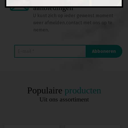
aanbiedingen
U kunt zich op ieder gewenst moment
weer afmelden.
contact met ons op te
nemen.
Populaire
producten
Uit ons assortiment