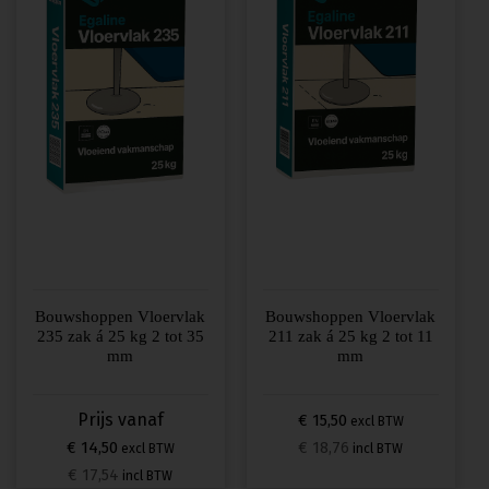
Deze
optie
kan
gekozen
worden
op
de
productpagina
Bouwshoppen Vloervlak
Bouwshoppen Vloervlak
235 zak á 25 kg 2 tot 35
211 zak á 25 kg 2 tot 11
mm
mm
€ 15,50
excl BTW
€ 14,50
€ 18,76
excl BTW
incl BTW
€ 17,54
incl BTW