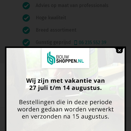
Advies op maat van professionals
Hoge kwaliteit
Breed assortiment
Gunstig geprijsd
06 235 552 39
Heeft u vragen of opmerkingen?
Neem dan contact met ons op via het
contactformulier
Ontvang onze speciale