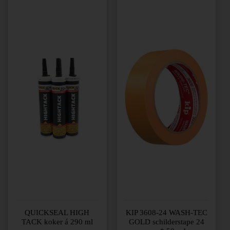
Dit
product
heeft
meerdere
variaties.
Deze
optie
kan
gekozen
worden
op
de
productpagina
QUICKSEAL HIGH
KIP 3608-24 WASH-TEC
TACK koker á 290 ml
GOLD schilderstape 24