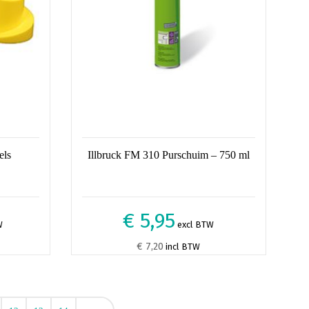
els
Illbruck FM 310 Purschuim – 750 ml
€ 5,95
W
excl BTW
€ 7,20
incl BTW