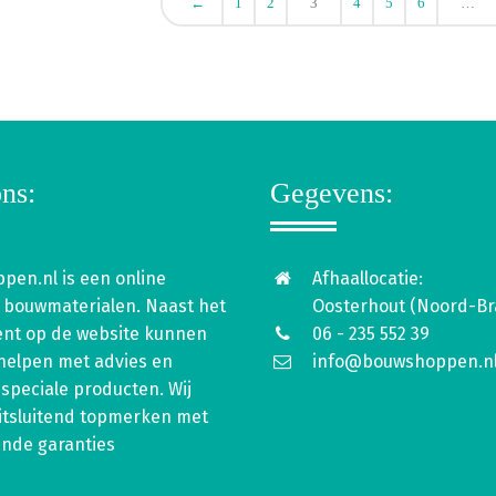
←
1
2
3
4
5
6
…
ns:
Gegevens:
pen.nl is een online
Afhaallocatie:
 bouwmaterialen. Naast het
Oosterhout (Noord-Br
ent op de website kunnen
06 - 235 552 39
 helpen met advies en
info@bouwshoppen.n
speciale producten. Wij
itsluitend topmerken met
ende garanties