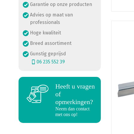
Garantie op onze producten
Advies op maat van
professionals
Dit
product
Hoge kwaliteit
heeft
Breed assortiment
meerde
Gunstig geprijsd
variatie
06 235 552 39
Deze
optie
kan
gekoze
Heeft u vragen
a
worden
of
op
opmerkingen?
de
Neem dan contact
product
met ons op!