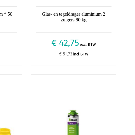
mm * 50
Glas- en tegeldrager aluminium 2
zuigers 80 kg
€ 42,75
excl BTW
€ 51,73
incl BTW