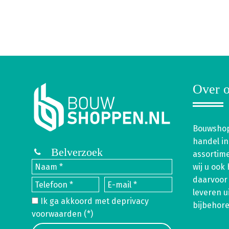
Over o
Bouwshop
handel in
Belverzoek
assortim
wij u ook
daarvoor 
leveren u
Ik ga akkoord met de
privacy
bijbehor
voorwaarden
(*)