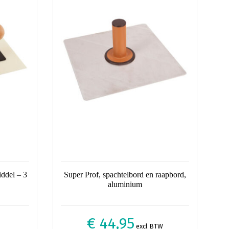
iddel – 3
Super Prof, spachtelbord en raapbord,
aluminium
€ 44,95
excl BTW