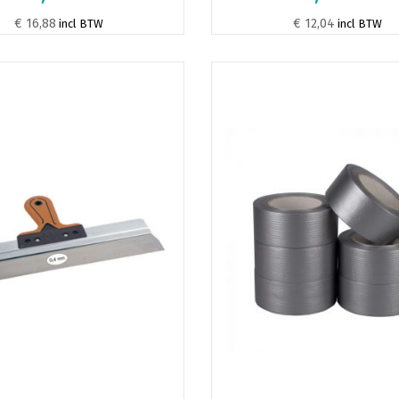
€ 16,88
€ 12,04
incl BTW
incl BTW
re
s.
n
pagina