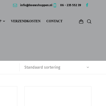
info@bouwshoppen.nl
06 - 235 552 39
P
VERZENDKOSTEN
CONTACT
Standaard sortering