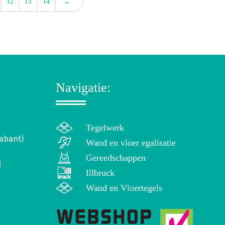
12
13
14
→
Navigatie:
Tegelwerk
abant)
Wand en vloer egalisatie
Gereedschappen
l
Illbruck
Wand en Vloertegels