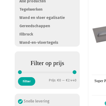
Alle producten
Tegelwerken
Wand en vloer egalisatie
Gereedschappen
Illbruck
Wand-en-vloertegels
Filter op prijs
Min. prijs
Max. prijs
Prijs:
€0
—
€2.440
Super Pr
Filter
Snelle levering