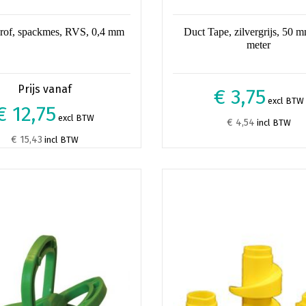
rof, spackmes, RVS, 0,4 mm
Duct Tape, zilvergrijs, 50 
meter
€ 3,75
excl BTW
€ 12,75
excl BTW
€ 4,54
incl BTW
€ 15,43
incl BTW