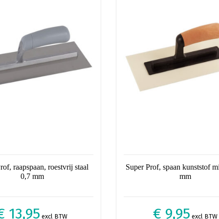
of, raapspaan, roestvrij staal
Super Prof, spaan kunststof m
0,7 mm
mm
€ 13,95
€ 9,95
excl BTW
excl BTW