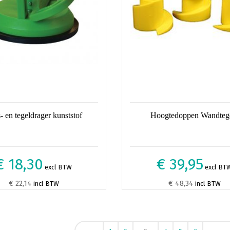
- en tegeldrager kunststof
Hoogtedoppen Wandteg
€ 18,30
€ 39,95
excl BTW
excl BT
€ 22,14
€ 48,34
incl BTW
incl BTW