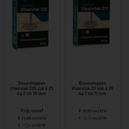
Deze
optie
kan
gekozen
worden
op
de
productpagina
Bouwshoppen
Bouwshoppen
Vloervlak 235 zak á 25
Vloervlak 211 zak á 25
kg 2 tot 35 mm
kg 2 tot 11 mm
€ 15,50
excl BTW
€ 14,50
€ 18,76
excl BTW
incl BTW
€ 17,54
incl BTW