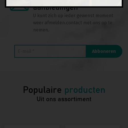
aanbiedingen
U kunt zich op ieder gewenst moment
weer afmelden.
contact met ons op te
nemen.
Populaire
producten
Uit ons assortiment