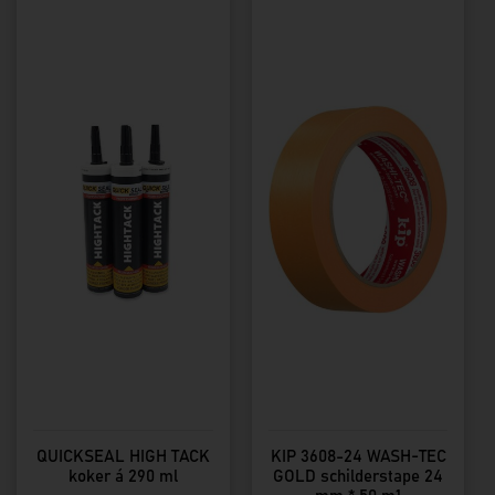
Dit
product
heeft
meerdere
variaties.
Deze
optie
kan
gekozen
worden
op
de
productpagina
QUICKSEAL HIGH TACK
KIP 3608-24 WASH-TEC
koker á 290 ml
GOLD schilderstape 24