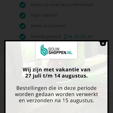
Advies op maat van professionals
Hoge kwaliteit
Breed assortiment
Gunstig geprijsd
06 235 552 39
Heeft u vragen of opmerkingen?
Neem dan contact met ons op via het
contactformulier
Ontvang onze speciale