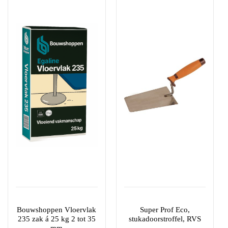
product
product
heeft
heeft
meerdere
meerdere
variaties.
variaties.
Deze
Deze
optie
optie
kan
kan
gekozen
gekozen
worden
worden
op
op
de
de
productpagina
productpagina
Bouwshoppen Vloervlak
Super Prof Eco,
235 zak á 25 kg 2 tot 35
stukadoorstroffel, RVS
mm