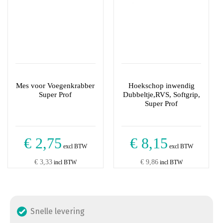
Mes voor Voegenkrabber
Hoekschop inwendig
Super Prof
Dubbeltje,RVS, Softgrip,
Super Prof
€ 2,75
€ 8,15
excl BTW
excl BTW
€ 3,33
€ 9,86
incl BTW
incl BTW
Snelle levering