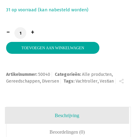
31 op voorraad (kan nabesteld worden)
Verfrol, 25 cm Vestan wit met beugel aantal
TOEVOEGEN AAN WINKELWAGEN
Artikelnummer:
50040
Categorieën:
Alle producten
,
Gereedschappen
,
Diversen
Tags:
Vachtroller
,
Vestian
Beschrijving
Beoordelingen (0)