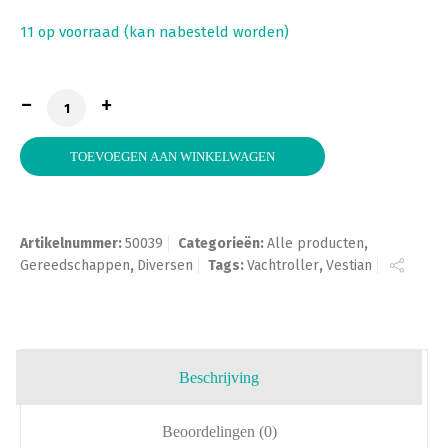
11 op voorraad (kan nabesteld worden)
Verfrol, 18 cm Vestian wit met beugel aantal
TOEVOEGEN AAN WINKELWAGEN
Artikelnummer:
50039
Categorieën:
Alle producten
,
Gereedschappen
,
Diversen
Tags:
Vachtroller
,
Vestian
Beschrijving
Beoordelingen (0)