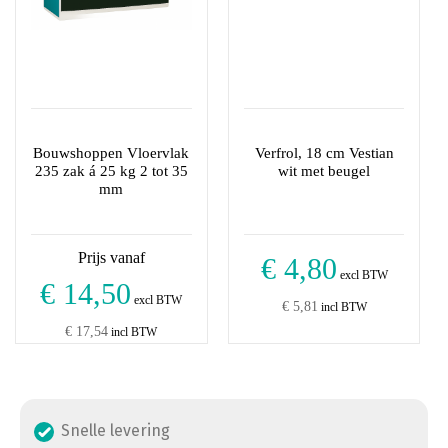
productpagina
Bouwshoppen Vloervlak
Verfrol, 18 cm Vestian
235 zak á 25 kg 2 tot 35
wit met beugel
mm
€ 4,80
excl BTW
€ 14,50
excl BTW
€ 5,81
incl BTW
€ 17,54
incl BTW
Snelle levering