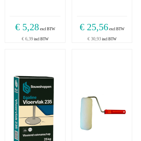
€ 5,28
€ 25,56
excl BTW
excl BTW
€ 6,39
€ 30,93
incl BTW
incl BTW
Dit
product
heeft
meerdere
variaties.
Deze
optie
kan
gekozen
worden
op
de