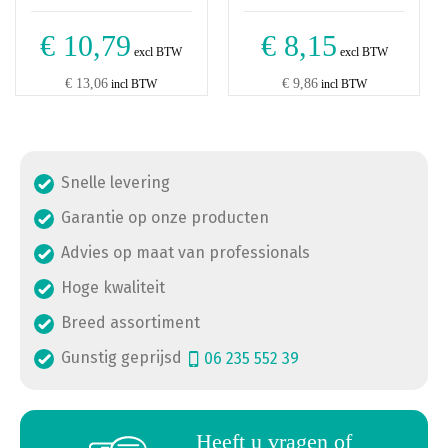
€ 10,79
€ 8,15
excl BTW
excl BTW
€ 13,06
€ 9,86
incl BTW
incl BTW
Snelle levering
Garantie op onze producten
Advies op maat van professionals
Hoge kwaliteit
Breed assortiment
Gunstig geprijsd
06 235 552 39
a
Heeft u vragen of