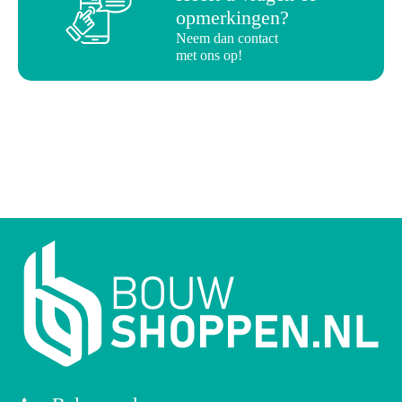
opmerkingen?
Neem dan contact
met ons op!