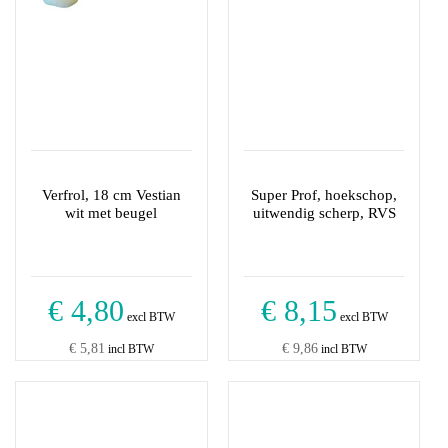
Verfrol, 18 cm Vestian
Super Prof, hoekschop,
wit met beugel
uitwendig scherp, RVS
€ 4,80
€ 8,15
excl BTW
excl BTW
€ 5,81
€ 9,86
incl BTW
incl BTW