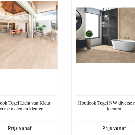
re
meerdere
s.
variaties.
Deze
optie
kan
n
gekozen
worden
op
de
pagina
productpagina
ook Tegel Licht van Kleur
Houtlook Tegel NW diverse 
iverse maten en kleuren
kleuren