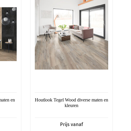
meerdere
variaties.
Deze
optie
kan
gekozen
worden
op
de
productpagina
maten en
Houtlook Tegel Wood diverse maten en
kleuren