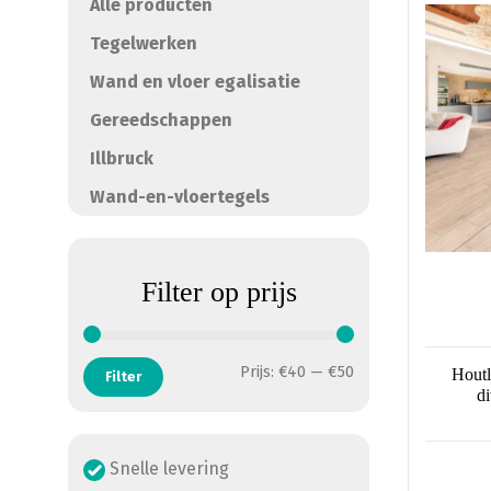
meerde
Alle producten
variatie
Tegelwerken
Deze
Wand en vloer egalisatie
optie
kan
Gereedschappen
gekoze
Illbruck
worden
op
Wand-en-vloertegels
de
product
Filter op prijs
Min. prijs
Max. prijs
Prijs:
€40
—
€50
Houtl
Filter
d
Snelle levering