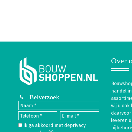
Over o
Bouwshop
handel in
Belverzoek
assortim
wij u ook
daarvoor 
leveren u
Ik ga akkoord met de
privacy
bijbehor