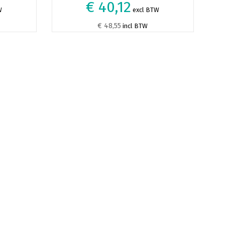
€ 40,12
W
excl BTW
€ 48,55
incl BTW