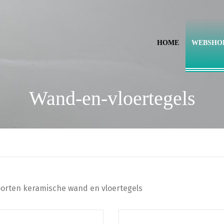
HOME
WEBSHO
Wand-en-vloertegels
oorten keramische wand en vloertegels
Dit