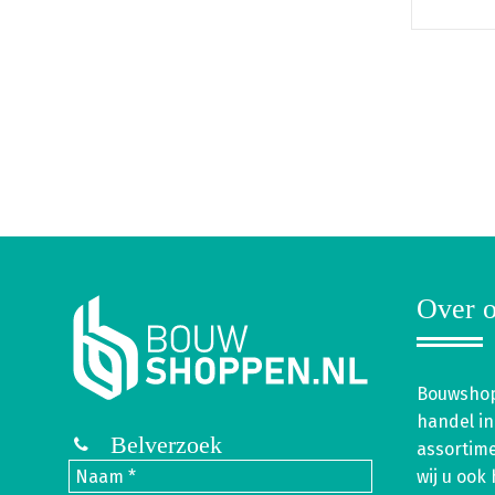
Over o
Bouwshop
handel in
Belverzoek
assortim
wij u ook