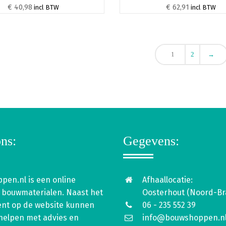
€ 40,98
€ 62,91
incl BTW
incl BTW
1
2
→
ns:
Gegevens:
pen.nl is een online
Afhaallocatie:
 bouwmaterialen. Naast het
Oosterhout (Noord-Br
ent op de website kunnen
06 - 235 552 39
 helpen met advies en
info@bouwshoppen.n