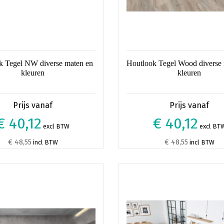
pagina
productpagina
k Tegel NW diverse maten en
Houtlook Tegel Wood diverse
kleuren
kleuren
€ 40,12
€ 40,12
excl BTW
excl BT
€ 48,55
€ 48,55
incl BTW
incl BTW
Dit
product
heeft
re
meerdere
s.
variaties.