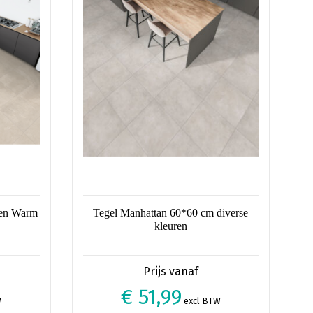
Deze
optie
kan
gekozen
worden
op
de
productpagina
 en Warm
Tegel Manhattan 60*60 cm diverse
kleuren
€ 51,99
W
excl BTW