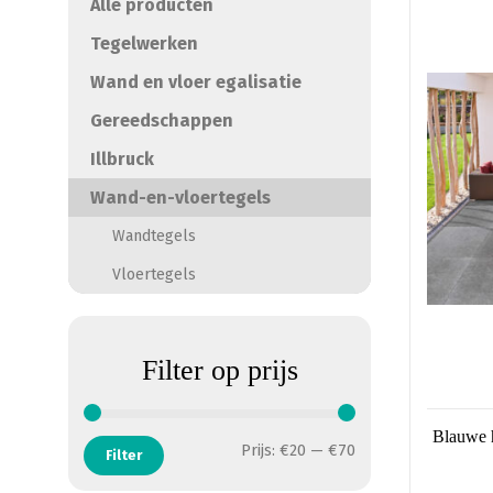
Alle producten
product
heeft
Tegelwerken
meerde
Wand en vloer egalisatie
variatie
Deze
Gereedschappen
optie
Illbruck
kan
Wand-en-vloertegels
gekoze
worden
Wandtegels
op
Vloertegels
de
product
Filter op prijs
Blauwe h
Min. prijs
Max. prijs
Prijs:
€20
—
€70
Filter