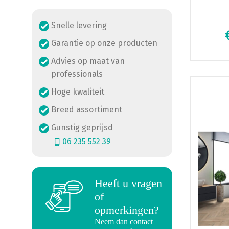
Snelle levering
Garantie op onze producten
Advies op maat van
professionals
Dit
Hoge kwaliteit
product
heeft
Breed assortiment
meerde
Gunstig geprijsd
variatie
06 235 552 39
Deze
optie
kan
Heeft u vragen
gekoze
a
of
worden
opmerkingen?
op
Neem dan contact
de