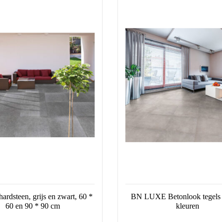
product
heeft
re
meerdere
s.
variaties.
Deze
optie
kan
n
gekozen
worden
op
de
pagina
productpagina
ardsteen, grijs en zwart, 60 *
BN LUXE Betonlook tegels 
60 en 90 * 90 cm
kleuren