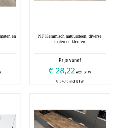
productpagina
 maten en
NF Keramisch natuursteen, diverse
maten en kleuren
€ 28,22
W
excl BTW
€ 34,15
incl BTW
Dit
product
heeft
meerdere
variaties.