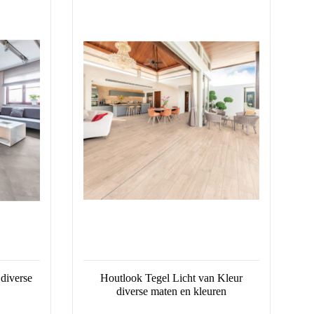
product
heeft
meerdere
variaties.
Deze
optie
kan
gekozen
worden
op
de
productpagina
diverse
Houtlook Tegel Licht van Kleur
diverse maten en kleuren