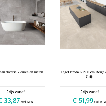
Deze
optie
kan
n
gekozen
worden
op
de
pagina
productpagina
eau diverse kleuren en maten
Tegel Breda 60*60 cm Beige
Grijs
€ 33,87
€ 51,99
excl BTW
excl BT